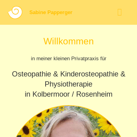
Zum
Inhalt
Sabine Papperger
Togg
springen
Navig
Willkommen
Willkommen
Kontakt
Über mich
in meiner kleinen Privatpraxis für
Galerie
Osteopathie & Kinderosteopathie &
Physiotherapie
Osteopathie
in Kolbermoor / Rosenheim
Allg. Info
Blog