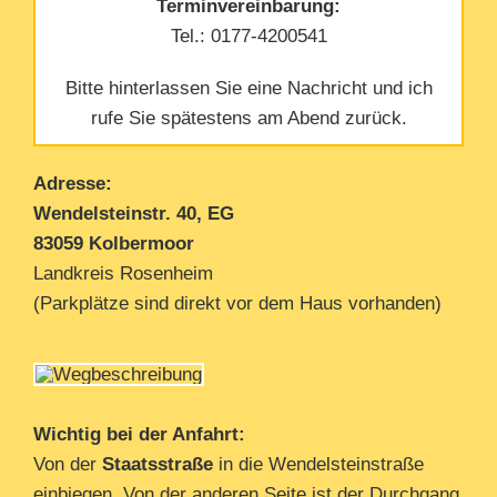
Terminvereinbarung:
Tel.: 0177-4200541
Bitte hinterlassen Sie eine Nachricht und ich
rufe Sie spätestens am Abend zurück.
Adresse:
Wendelsteinstr. 40, EG
83059 Kolbermoor
Landkreis Rosenheim
(Parkplätze sind direkt vor dem Haus vorhanden)
Wichtig bei der Anfahrt:
Von der
Staatsstraße
in die Wendelsteinstraße
einbiegen
.
Von der anderen Seite ist der Durchgang